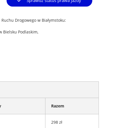
Sprawdź status prawa jazdy
a Ruchu Drogowego w Białymstoku:
w Bielsku Podlaskim,
y
Razem
298 zł