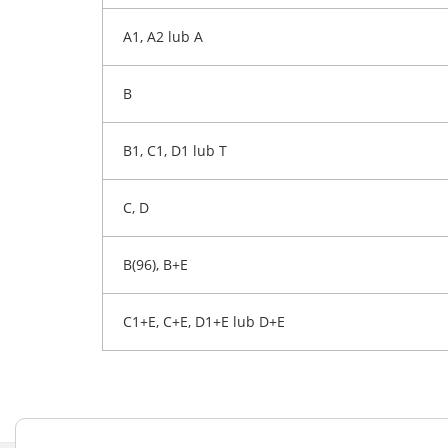
A1, A2 lub A
B
B1, C1, D1 lub T
C, D
B(96), B+E
C1+E, C+E, D1+E lub D+E