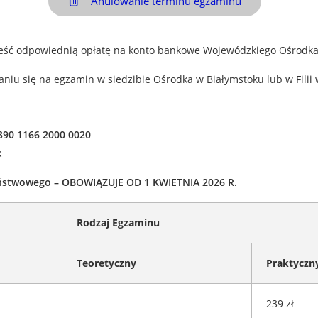
Anulowanie terminu egzaminu
eść odpowiednią opłatę na konto bankowe Wojewódzkiego Ośrodk
aniu się na egzamin w siedzibie Ośrodka w Białymstoku lub w Filii 
390 1166 2000 0020
k
ństwowego – OBOWIĄZUJE OD 1 KWIETNIA 2026 R.
Rodzaj Egzaminu
Teoretyczny
Praktyczn
239 zł